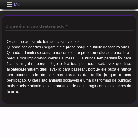
Menu
O que é um cão destreinado ?
O cão não-adestrado tem poucos privilélios.
Quando convidados chegam ele é preso porque é muito descontrolados .
Quando a familia se senta para come,ele é preso ou colocado para fora ,
porque fica implorando comida a mesa . Ele nunca tem permissão para
ficar sem guia , porque foge e fica fora por horas cada vez que isso
acontece.Ninguem quer leva- lo para passear , porque ele puxa e nunca
tem oportunidade de sair nos passeias da familia ja que é uma
pertubaçao. O cães são animais sociaveis e uma das formas de punição
mais cruéis e privalo-los da oportunidade de interagir com os membros da
familia.