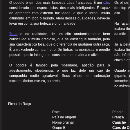
O poodle é um dos mais famosos cães franceses. É um
cão
,
Os olhos 
considerado por especialistas, dos mais inteligentes. É capaz
do stop. 
de aprender com extrema facilidade, o que o tornou muito
alta.
difundido em todo o mundo. Além dessas qualidades, deve-se
levar em conta sua beleza e originalidade.
Na raça 
textura f
Trata
-se na realidade, de um cão anatomicamente bem
da mão.
constituido e muito gracioso, que se dinstingue também, pela
sua característica tosa, que o diferencia de qualquer outra raça.
Já a pel
É um excelente companheiro. De linhas harmoniosas, o poodle
textura f
possui aspecto inteligente, constantemente alerta e ativo.
não infer
cinza e ab
O poodle é famoso pela fidelidade, aptidão para o
adestramento, obediência, o que faz dele um cão de
Quanto a
companhia muito agradável. Seus olhos, têm coloração
gigante,
marrom, âmbar escuro, ou preta.
tamanho m
no máximo
Ficha da Raça
Raça
Poodle
País de origem
França
Nome orginal
Caniche
Grupo 9
Cães de 