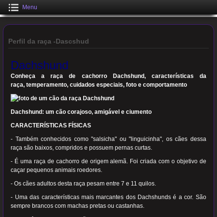
Menu
Perfil da raça -Dascshud
Dachshund
Conheça a raça de cachorro Dachshund, características da
raça, temperamento, cuidados especiais, foto e comportamento
Dachshund: um cão corajoso, amigável e ciumento
CARACTERÍSTICAS FÍSICAS
- Também conhecidos como "salsicha" ou "linguicinha", os cães dessa
raça são baixos, compridos e possuem pernas curtas.
- É uma raça de cachorro de origem alemã. Foi criada com o objetivo de
caçar pequenos animais roedores.
- Os cães adultos desta raça pesam entre 7 e 11 quilos.
- Uma das características mais marcantes dos Dachshunds é a cor. São
sempre brancos com machas pretas ou castanhas.