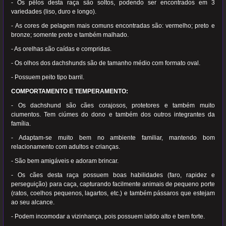
- Os pêlos desta raça são soltos, podendo ser encontrados em 3
variedades (liso, duro e longo).
- As cores de pelagem mais comuns encontradas são: vermelho; preto e
bronze; somente preto e também malhado.
- As orelhas são caídas e compridas.
- Os olhos dos dachshunds são de tamanho médio com formato oval.
- Possuem peito tipo barril.
COMPORTAMENTO E TEMPERAMENTO:
- Os dachshund são cães corajosos, protetores e também muito
ciumentos. Tem ciúmes do dono e também dos outros integrantes da
família.
- Adaptam-se muito bem no ambiente familiar, mantendo bom
relacionamento com adultos e crianças.
- São bem amigáveis e adoram brincar.
- Os cães desta raça possuem boas habilidades (faro, rapidez e
perseguição) para caça, capturando facilmente animais de pequeno porte
(ratos, coelhos pequenos, lagartos, etc.) e também pássaros que estejam
ao seu alcance.
- Podem incomodar a vizinhança, pois possuem latido alto e bem forte.